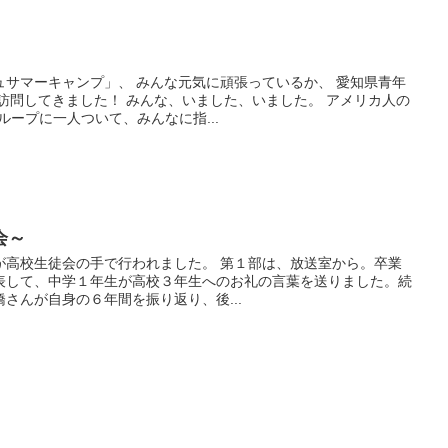
ュサマーキャンプ」、 みんな元気に頑張っているか、 愛知県青年
訪問してきました！ みんな、いました、いました。 アメリカ人の
ループに一人ついて、みんなに指...
会～
が高校生徒会の手で行われました。 第１部は、放送室から。卒業
表して、中学１年生が高校３年生へのお礼の言葉を送りました。続
さんが自身の６年間を振り返り、後...