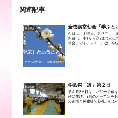
関連記事
全校講堂朝会「学ぶと
西遠紹介
今日は、土曜日。各学年、土
間目は、中1から高2までの
朝会」です。タイトルは「学ぶと
学園祭「凛」第２日
西遠紹介
学園祭2日目は、バザーで幕
列に並び、9時のオープンを
の皆様と係生徒で朝礼が行われ