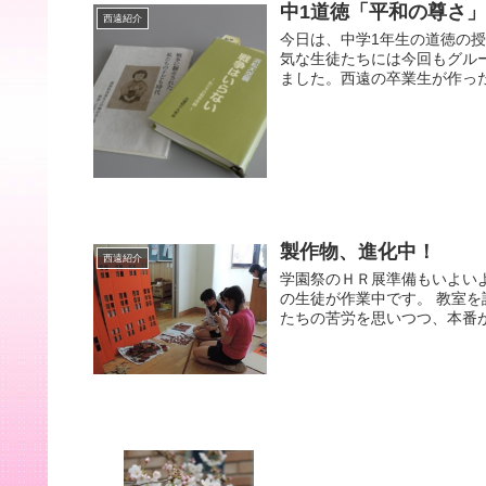
中1道徳「平和の尊さ
西遠紹介
今日は、中学1年生の道徳の
気な生徒たちには今回もグル
ました。西遠の卒業生が作った
製作物、進化中！
西遠紹介
学園祭のＨＲ展準備もいよい
の生徒が作業中です。 教室
たちの苦労を思いつつ、本番が