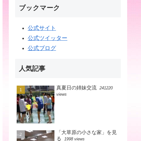
ブックマーク
公式サイト
公式ツイッター
公式ブログ
人気記事
真夏日の姉妹交流
241220
views
「大草原の小さな家」を見
る
1998 views