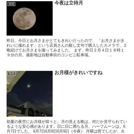
今夜は立待月
雑感
昨日、今日とお月さまがとてもきれいだったので、 「お月さまがき
れいに撮れます」という店員さんの殺し文句で購入したカメラで、２
晩続けてお月さまを撮ってみました。 まず、昨日２月４日１８時１
９分の月。撮影地は自動車街のコンビニ駐車場。 ...
お月様がきれいですね
雑感
初夏の夜空にお月様が煌々と。月の見える晩は、何だか見守られてい
るような安心感があります。日に日に満ちる月。ハーフムーンは、6
月7日でした。 6月7日6月8日6月9日（今夜） 月曜は雨でしたが、火