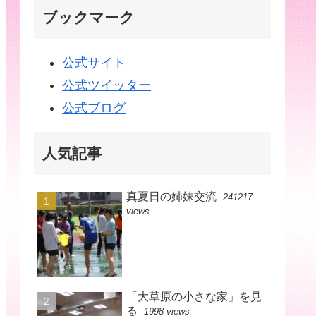
ブックマーク
公式サイト
公式ツイッター
公式ブログ
人気記事
真夏日の姉妹交流
241217
views
「大草原の小さな家」を見
る
1998 views