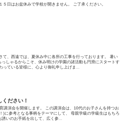
１５日はお盆休みで学校が開きません。 ご了承ください。
 さて、西遠では、夏休み中に各所の工事を行っております。 暑い
らっしゃるからこそ、休み明けの学園の諸活動も円滑にスタートす
わっている皆様に、心より御礼申し上げま...
しください！
に教育講演会を開催します。 この講演会は、10代のお子さんを持つお
！)に参考となる事柄をテーマにして、 母親学級の学級生はもちろ
誘いのお手紙を出して、広く参...