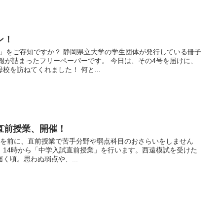
ン！
ER」をご存知ですか？ 静岡県立大学の学生団体が発行している冊子
報が詰まったフリーペーパーです。 今日は、その4号を届けに、
校を訪ねてくれました！ 何と...
直前授業、開催！
試を前に、直前授業で苦手分野や弱点科目のおさらいをしません
土）14時から「中学入試直前授業」を行います。西遠模試を受けた
く頃。思わぬ弱点や、...