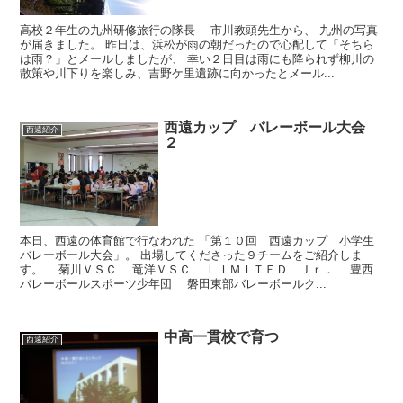
高校２年生の九州研修旅行の隊長 市川教頭先生から、 九州の写真
が届きました。 昨日は、浜松が雨の朝だったので心配して「そちら
は雨？」とメールしましたが、 幸い２日目は雨にも降られず柳川の
散策や川下りを楽しみ、吉野ケ里遺跡に向かったとメール...
西遠カップ バレーボール大会
西遠紹介
２
本日、西遠の体育館で行なわれた 「第１０回 西遠カップ 小学生
バレーボール大会」。 出場してくださった９チームをご紹介しま
す。 菊川ＶＳＣ 竜洋ＶＳＣ ＬＩＭＩＴＥＤ Ｊｒ． 豊西
バレーボールスポーツ少年団 磐田東部バレーボールク...
中高一貫校で育つ
西遠紹介