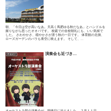
朝、「今日は空が高いなあ。天高く馬肥ゆる秋だなあ」とハンドルを
握りながら思ったオオバです。 校庭での全校朝礼にも、いい気候で
した。 さわやかさ、穏やかさが漂う秋の一日です。 体育館の北側、
ローズガーデンのバラも青空に映えます。 そして、...
演奏会も近づき…
西遠紹介
オーケストラ部の演奏会が、明後日に迫りました。 ２月１１日