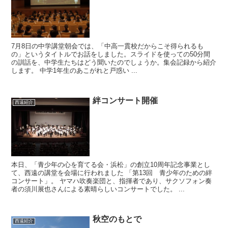
7月8日の中学講堂朝会では、「中高一貫校だからこそ得られるも
の」というタイトルでお話をしました。スライドを使っての50分間
の訓話を、中学生たちはどう聞いたのでしょうか。集会記録から紹介
します。 中学1年生のあこがれと戸惑い ...
絆コンサート開催
西遠紹介
本日、「青少年の心を育てる会・浜松」の創立10周年記念事業とし
て、西遠の講堂を会場に行われました 「第13回 青少年のための絆
コンサート」。 ヤマハ吹奏楽団と、指揮者であり、サクソフォン奏
者の須川展也さんによる素晴らしいコンサートでした。 ...
秋空のもとで
西遠紹介