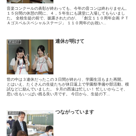
音楽コンクールの表彰が終わっても、今年の音コンは終わりません。
１５分間の休憩の間に、４，５年生にも講堂に入場してもらいまし
た。 全校生徒の前で、披露されたのが、 「創立１１０周年企画 ＰＴ
Ａゴスペルスペシャルステージ」 １１０周年のお祝い...
連休が明けて
西遠紹介
世の中は３連休だったこの３日間が終わり、学園生活もまた再開。
とはいえ、たくさんの生徒たちが休日返上で学園祭準備や部活動、模
試などに励んでいました。 ９月の西遠は忙しい！ 忙しいからこそ、
思い出もいっぱい残る良い月です。 今日から、生徒の下...
つながっています
西遠紹介