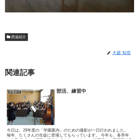
西遠紹介
大庭 知世
関連記事
部活、練習中
西遠紹介
今日は、29年度の「学園案内」のための撮影が一日行われました。
毎年、たくさんの生徒に登場してもらっています。 今年も、各学年