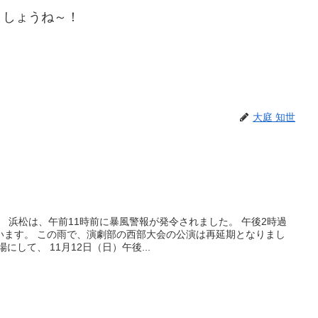
ょうね～！
大庭 知世
。 浜松は、午前11時前に暴風警報が発令されました。 午後2時過
います。 この雨で、演劇部の西部大会の公演は再延期となりまし
して、 11月12日（日）午後...