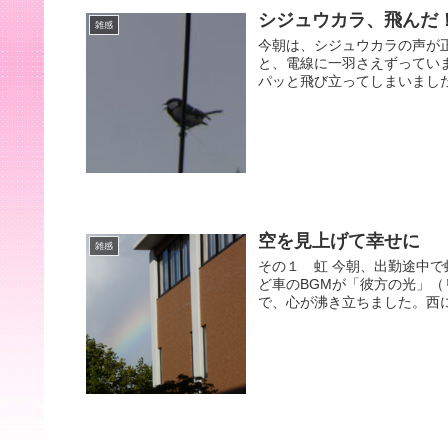
シジュウカラ、飛んだ
雑感
今朝は、シジュウカラの声が
と、電線に一羽さえずってい
パッと飛び立ってしまいました！
空を見上げて幸せに
雑感
その１ 虹 今朝、出勤途中
ど車のBGMが「彼方の光」
で、心が沸き立ちました。西に