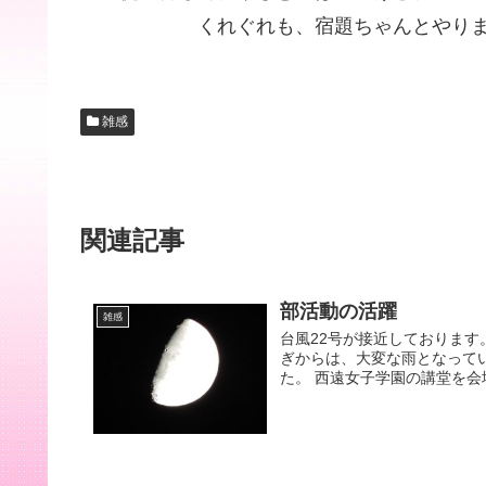
くれぐれも、宿題ちゃんとやりまし
雑感
関連記事
部活動の活躍
雑感
台風22号が接近しております
ぎからは、大変な雨となって
た。 西遠女子学園の講堂を会場に