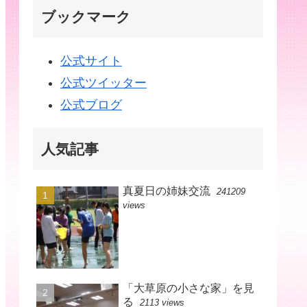
ブックマーク
公式サイト
公式ツイッター
公式ブログ
人気記事
真夏日の姉妹交流
241209
views
「大草原の小さな家」を見
る
2113 views