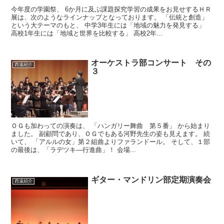
今年度の学園祭、 6か月に及ぶ課題探究学習の成果をお見せするＨＲ
展は、次のようなラインナップとなっております。 「伝統と創造」
という大テーマのもと、 中学3年生には「地域の魅力を発見する」
高校1年生には「地域と世界を比較する」 高校2年...
オーケストラ部コンサート その
西遠紹介
３
ＯＧも加わっての演奏は、 「ハンガリー舞曲 第５番」 から始まり
ました。 副顧問であり、ＯＧでもある河野先生の姿も見えます。 続
いて、 「アルルの女」第２組曲よりファランドール。 そして、１部
の最後は、「ラデツキ―行進曲」！ 会場...
ギター・マンドリン部定期演奏会
西遠紹介