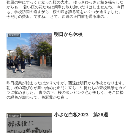
強風の中にすっくと立った桜の大木。 ゆっさゆっさと枝を揺らしな
がらも、 若い桜の花たちは簡単に散り急いだりはしませんね。 今日
も、学校訪問の道すがら、桜の咲き誇る道をいくつか通りました。
今だけの贅沢、ですね。 さて、西遠の正門前を通る車の...
明日から休校
西遠紹介
昨日授業が始まったばかりですが、西遠は明日から休校となります。
朝、桜の花びらが舞い始めた正門に立ち、生徒たちの登校風景をカメ
ラに収めました。 青空の下、桜の淡いピンク色が美しく、そこに松
の緑色が加わって、色彩豊かな春...
小さな白板2023 第26週
西遠紹介