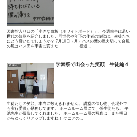
図書館入り口の「小さな白板（ホワイトボード）」、今週前半は若い
世代の短歌を紹介しました。同世代や年下の作者の短歌は、生徒たち
にどう響いたでしょうか？ 7月10日（月）ハスの葉の重力切って台風
の風はハス田を宇宙に変えた 横道...
学園祭で出会った笑顔 生徒編４
西遠紹介
生徒たちの笑顔、本当に数えきれません。 講堂の催し物、会場外で
も実行委員が勤務してます。 ホームルーム展にて、係生徒たち。 平
池先生が撮影してくれました。 ホームルーム展の写真は、また明日
からゆっくりアップしますね！ ケニアの...