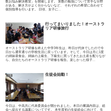
数お悩み解決教室」を開催します。 算数の勉強について苦手な分野
がある、解き方がよく分からないなど、 それぞれの希望に合わせて
個別指導を行います。 日頃、女子に...
行ってまいりました！オーストラ
話題
リア研修旅行
オーストラリア研修を終えた中学3年生は、昨日が代休でしたので今
日から通常通りの学校生活に戻っています。そして、今日は月に1度
の姉妹昼食会。姉妹の上級生、下級生に買ってきたお土産を配りなが
ら、自分たちのオーストラリア研修を報告。楽しかった様子...
生徒会始動！
話題
今日は、中高共に代表委員会が開かれました。本日の審議内容は、総
会へ提出する議案についてです。 本年度初の生徒総会に向けて、生