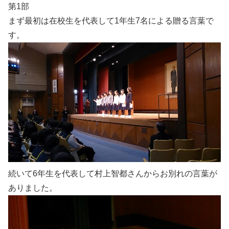
第1部
まず最初は在校生を代表して1年生7名による贈る言葉で
す。
続いて6年生を代表して村上智都さんからお別れの言葉が
ありました。