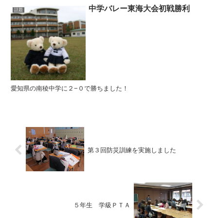
中学バレー東海大会初戦勝利
話題
愛知県の南稜中学に２−０で勝ちました！
第３回防災訓練を実施しました
５年生 学級ＰＴＡ