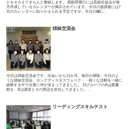
とをそろえてきちんと整頓します。 西館昇降口には高校生徒会が毎
月作成しているカレンダーが掲示されています。今日の放課後には7
月のカレンダーに貼りかえられる予定ですが、今日の欄に...
姉妹交流会
話題
今日は姉妹交流会です。出会いから11か月。毎日の掃除、今日のよ
うな姉妹交流会、ロングディスタスウォーク・・様々な活動を一緒に
経験する中で次第に仲が深まってきました。 15グループのAは図書
館を、Bは講堂とその周辺を担当してきました。...
リーディングスキルテスト
話題