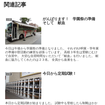
関連記事
がんばります！ 学園祭の準備
話題
そして 献血
今日は午後から学園祭の準備となりました。 それぞれHR展・学年展
の準備や部活動の練習を頑張っています。 高校３年生は受験にむけ
て自習中。 大切な自習時間をいただいて『献血』を行いました。 献
血に協力してくれたのは２３名。 全員から血液をも...
今日から定期試験！
話題
本日から定期試験が始まりました。 試験中も登校したら制靴はかか