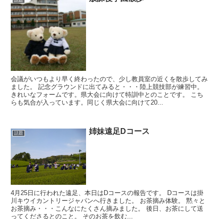
話題
会議がいつもより早く終わったので、少し教員室の近くを散歩してみ
ました。 記念グラウンドに出てみると・・・陸上競技部が練習中。
きれいなフォームです。県大会に向けて特訓中とのことです。 こち
らも気合が入っています。同じく県大会に向けて20...
姉妹遠足Dコース
話題
4月25日に行われた遠足、本日はDコースの報告です。 Dコースは掛
川キウイカントリージャパンへ行きました。 お茶摘み体験。 黙々と
お茶摘み・・・こんなにたくさん摘みました。 後日、お茶にして送
ってくださるとのこと。 そのお茶を飲む...