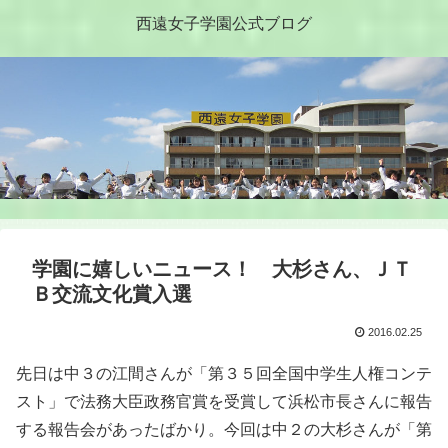
西遠女子学園公式ブログ
学園に嬉しいニュース！ 大杉さん、ＪＴ
Ｂ交流文化賞入選
2016.02.25
先日は中３の江間さんが「第３５回全国中学生人権コンテ
スト」で法務大臣政務官賞を受賞して浜松市長さんに報告
する報告会があったばかり。今回は中２の大杉さんが「第