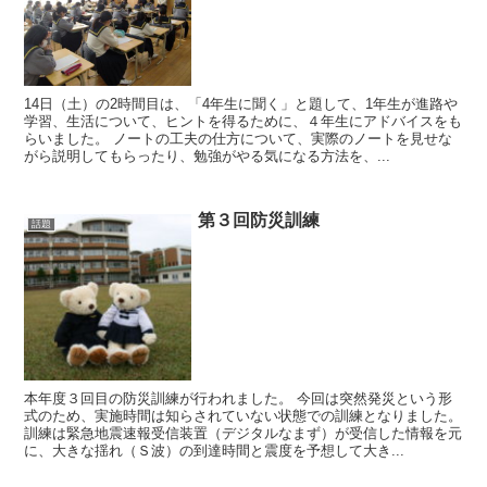
14日（土）の2時間目は、「4年生に聞く」と題して、1年生が進路や
学習、生活について、ヒントを得るために、４年生にアドバイスをも
らいました。 ノートの工夫の仕方について、実際のノートを見せな
がら説明してもらったり、勉強がやる気になる方法を、...
第３回防災訓練
話題
本年度３回目の防災訓練が行われました。 今回は突然発災という形
式のため、実施時間は知らされていない状態での訓練となりました。
訓練は緊急地震速報受信装置（デジタルなまず）が受信した情報を元
に、大きな揺れ（Ｓ波）の到達時間と震度を予想して大き...