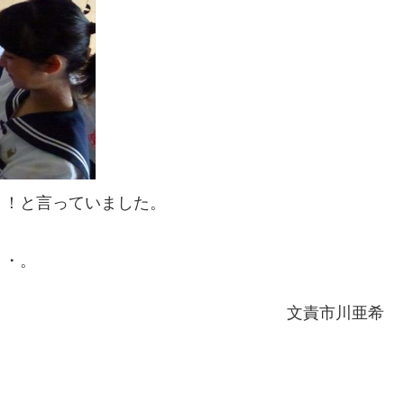
！！と言っていました。
・・。
文責市川亜希