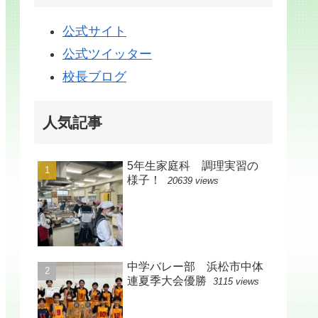
公式サイト
公式ツイッター
校長ブログ
人気記事
5年生家庭科 調理実習の
様子！
20639 views
中学バレー部 浜松市中体
連夏季大会優勝
3115 views