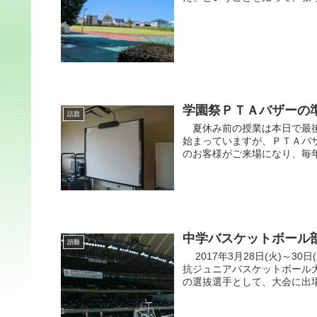
学園祭ＰＴＡバザーの
話題
夏休み前の授業は本日で最後
始まっていますが、ＰＴＡバ
のお客様がご来場になり、毎年
中学バスケットボール
話題
2017年3月28日(火)～3
抗ジュニアバスケットボール大
の選抜選手として、大会に出場し