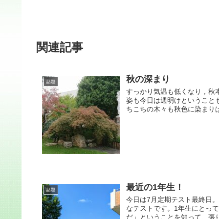
関連記事
秋の深まり
話題
すっかり気温も低くなり，秋
姿も今日は週明けということ
ちこちの木々も秋色に染まりは
最近の1年生！
話題
今日は7月定期テスト最終日
なテストです。1年生にとっ
だ」ということを知って、張り