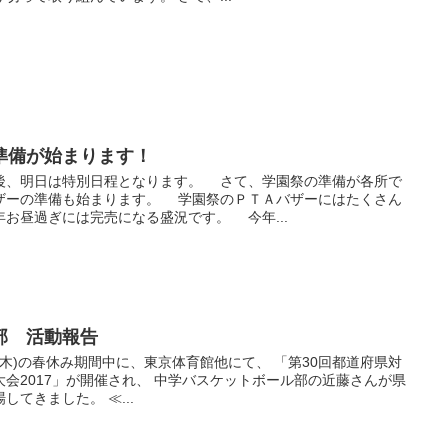
準備が始まります！
、明日は特別日程となります。 さて、学園祭の準備が各所で
ザーの準備も始まります。 学園祭のＰＴＡバザーにはたくさん
お昼過ぎには完売になる盛況です。 今年...
部 活動報告
0日(木)の春休み期間中に、東京体育館他にて、 「第30回都道府県対
会2017」が開催され、 中学バスケットボール部の近藤さんが県
てきました。 ≪...