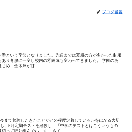
ブログ当番
本番という季節となりました。先週までは夏服の方が多かった制服
もあり冬服に一変し校内の雰囲気も変わってきました。 学園のあ
じめ，金木犀が甘...
。今まで勉強したきたことがどの程度定着しているかをはかる大切
ても、5月定期テストを経験し、「中学のテストとはこういうもの
切って取り組んでいます。 さて、...