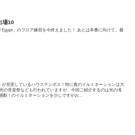
場10
n of Egypt」のフロア練習を今終えました！ あとは本番に向けて、最
トが充実しているハウステンボス！特に夜のイルミネーションは大
や光の音楽祭なども行われていますが、今回ご紹介するのは光の滝
感動！のイルミネーションを少しですがお...