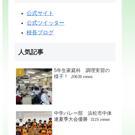
公式サイト
公式ツイッター
校長ブログ
人気記事
5年生家庭科 調理実習の
様子！
20639 views
中学バレー部 浜松市中体
連夏季大会優勝
3115 views