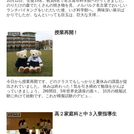
10月12日、生徒15名、教員6名で名古屋市科学館へ行ってきました。
のりたけの森でたくさんの焼き物を見、メルパルク名古屋でおいしい
ランチバイキングをいただいた後、いざ科学館へ。 興味深い展示ば
かりでしたが、なんといっても目玉は、巨大な天球...
授業再開 !
ニュース
今日から授業再開です。どのクラスでもしっかりと夏休みの課題が提
出されていました。 休みは終わった ! 気を引き締めて勉強をがんば
っていきましょう。 2時間目、5年世界史講座の面々。 10月の模擬試
験に向けて始動です。これが模擬試験のデビュ...
高２家庭科と中３入寮指導生
ニュース