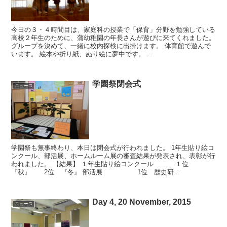
今日の３・４時間目は、家庭科の授業で「保育」分野を勉強している
高校２年生のために、蒲幼稚園の年長さんが遊びに来てくれました。
グループを決めて、一緒に校内探検に出掛けます。 体育館で遊んで
います。 絵本や折り紙、ぬり絵に夢中です。 ...
学園祭閉会式
ニュース
学園祭も無事終わり、本日は閉会式が行われました。 1年生貼り絵コ
ンクール、部活展、ホームルーム展の審査結果が発表され、表彰が行
われました。 【結果】 １年生貼り絵コンクール １位
『秋』 2位 『冬』 部活展 1位 歴史研...
Day 4, 20 November, 2015
ニュース