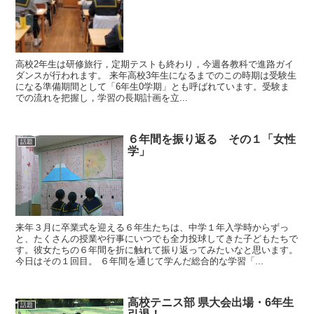
高校2年生は研修旅行，定期テストも終わり，今週各教科で進路ガイ
ダンスが行われます。 来年高校3年生になるまでのこの時期は受験生
になる準備期間として「6年生0学期」とも呼ばれています。受験ま
での流れを把握し，学習の長期計画を立...
６年間を振り返る その１「女性
話題
学」
来年３月に卒業式を迎える６年生たちは、中学１年入学時からずっ
と、たくさんの授業や行事にいつでも全力投球してきた子どもたちで
す。彼女たちの６年間を折に触れて振り返ってみたいなと思います。
今日はその１回目。 ６年間を通じて学んだ総合的な学習「...
高校テニス部 県大会出場・6年生
話題