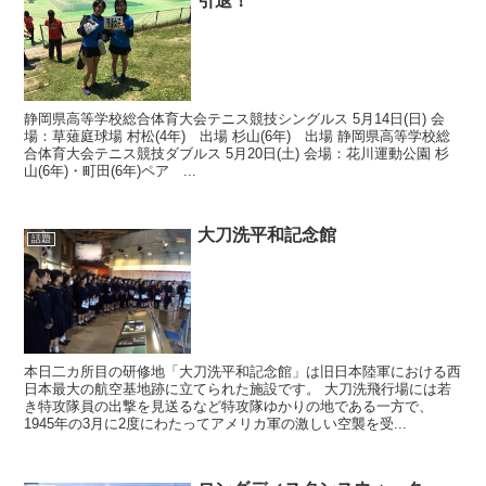
引退！
静岡県高等学校総合体育大会テニス競技シングルス 5月14日(日) 会
場：草薙庭球場 村松(4年) 出場 杉山(6年) 出場 静岡県高等学校総
合体育大会テニス競技ダブルス 5月20日(土) 会場：花川運動公園 杉
山(6年)・町田(6年)ペア ...
大刀洗平和記念館
話題
本日二カ所目の研修地「大刀洗平和記念館」は旧日本陸軍における西
日本最大の航空基地跡に立てられた施設です。 大刀洗飛行場には若
き特攻隊員の出撃を見送るなど特攻隊ゆかりの地である一方で、
1945年の3月に2度にわたってアメリカ軍の激しい空襲を受...