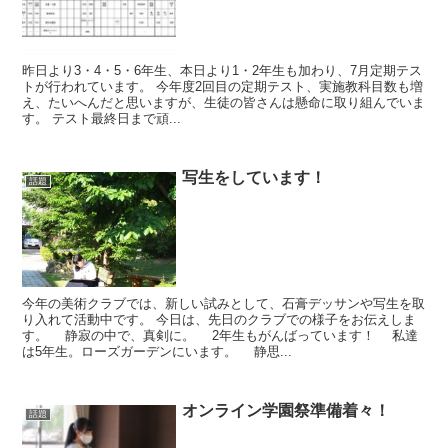
昨日より3・4・5・6年生、本日より1・2年生も加わり、7月定期テス
トが行われています。 今年度2回目の定期テスト、実施教科目数も増
え、たいへんだと思いますが、生徒の皆さんは懸命に取り組んでいま
す。 テスト最終日まで頑...
写生をしています！
話題
今年の美術クラブでは、新しい試みとして、石膏デッサンや写生を取
り入れて活動中です。 今日は、先日のクラブでの様子をお伝えしま
す。 静寂の中で、真剣に。 2年生もがんばっています！ 私達
は5年生。ローズガーデンにいます。 静思...
オンライン学園祭準備着々！
話題