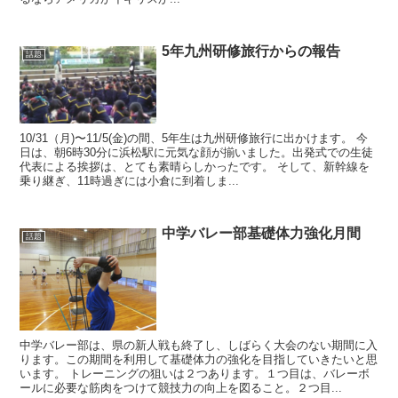
5年九州研修旅行からの報告
話題
10/31（月)〜11/5(金)の間、5年生は九州研修旅行に出かけます。 今
日は、朝6時30分に浜松駅に元気な顔が揃いました。出発式での生徒
代表による挨拶は、とても素晴らしかったです。 そして、新幹線を
乗り継ぎ、11時過ぎには小倉に到着しま...
中学バレー部基礎体力強化月間
話題
中学バレー部は、県の新人戦も終了し、しばらく大会のない期間に入
ります。この期間を利用して基礎体力の強化を目指していきたいと思
います。 トレーニングの狙いは２つあります。１つ目は、バレーボ
ールに必要な筋肉をつけて競技力の向上を図ること。２つ目...