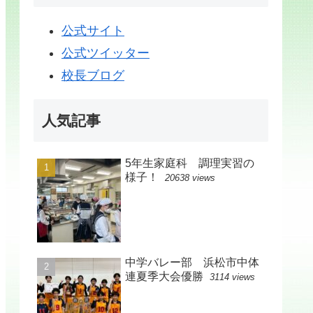
公式サイト
公式ツイッター
校長ブログ
人気記事
5年生家庭科 調理実習の
様子！
20638 views
中学バレー部 浜松市中体
連夏季大会優勝
3114 views