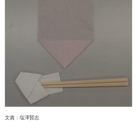
文責：塩澤賢志