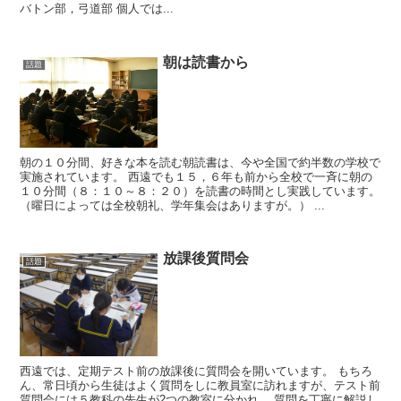
バトン部，弓道部 個人では...
朝は読書から
話題
朝の１０分間、好きな本を読む朝読書は、今や全国で約半数の学校で
実施されています。 西遠でも１５，６年も前から全校で一斉に朝の
１０分間（８：１０～８：２０）を読書の時間とし実践しています。
（曜日によっては全校朝礼、学年集会はありますが。） ...
放課後質問会
話題
西遠では、定期テスト前の放課後に質問会を開いています。 もちろ
ん、常日頃から生徒はよく質問をしに教員室に訪れますが、テスト前
質問会には５教科の先生が2つの教室に分かれ、 質問を丁寧に解説し