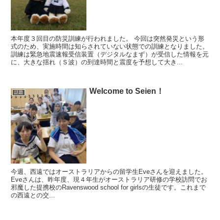
本年度３回目の防災訓練が行われました。 今回は突然発災という形
式のため、実施時間は知らされていない状態での訓練となりました。
訓練は緊急地震速報受信装置（デジタルなまず）が受信した情報を元
に、大きな揺れ（Ｓ波）の到達時間と震度を予想して大き...
Welcome to Seien！
話題
今週、西遠ではオーストラリアからの留学生Eveさんを迎えました。
Eveさんは、昨年度、現４年生がオーストラリア研修の学校訪問でお
邪魔した提携校のRavenswood school for girlsの生徒です。これまで
の西遠との交...