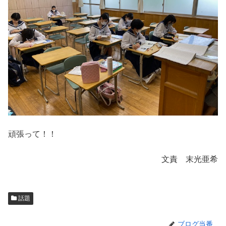
頑張って！！
文責 末光亜希
話題
ブログ当番