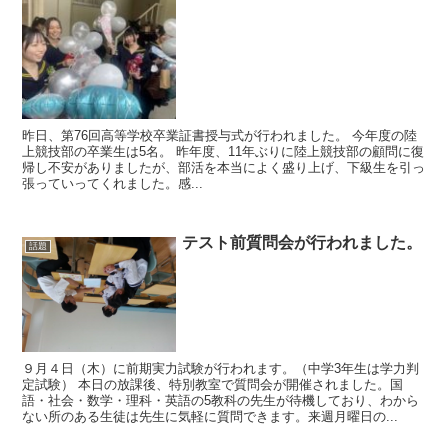
昨日、第76回高等学校卒業証書授与式が行われました。 今年度の陸
上競技部の卒業生は5名。 昨年度、11年ぶりに陸上競技部の顧問に復
帰し不安がありましたが、部活を本当によく盛り上げ、下級生を引っ
張っていってくれました。感...
テスト前質問会が行われました。
話題
９月４日（木）に前期実力試験が行われます。（中学3年生は学力判
定試験） 本日の放課後、特別教室で質問会が開催されました。国
語・社会・数学・理科・英語の5教科の先生が待機しており、わから
ない所のある生徒は先生に気軽に質問できます。来週月曜日の...