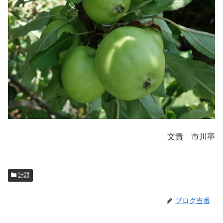
文責 市川寧
話題
ブログ当番