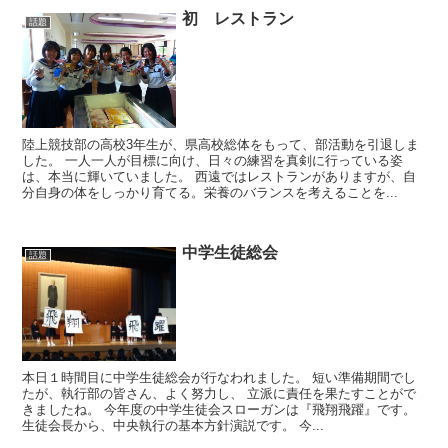
初 レストラン
話題
陸上競技部の高校3年生が、県高校総体をもって、部活動を引退しま
した。 一人一人が目標に向け、日々の練習を真剣に行っている姿
は、本当に輝いていました。 西遠ではレストランがありますが、自
分自身の体をしっかり育てる。栄養のバランスを考えることを...
中学生徒総会
話題
本日１時間目に中学生徒総会が行なわれました。 短い準備期間でし
たが、執行部の皆さん、よく努力し、 立派に責任を果たすことがで
きましたね。 今年度の中学生徒会スローガンは『飛翔飛躍』です。
生徒会長から、中央執行の基本方針演説です。 今...