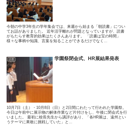
今朝の中学3年生の学年集会では、来週から始まる「朝読書」につい
てお話がありました。 近年活字離れが問題となっていますが、読書
がもたらす教育的効果はたくさんあります。 「読書は宝の時間」
様々な事柄や知識、言葉を知ることができるだけでなく...
学園祭閉会式、HR展結果発表
話題
10月7日（土）・10月8日（日）と2日間にわたって行われた学園祭。
今日は午前中に展示物の解体作業など片付けをし、午後に閉会式を行
いました。 最初に校長先生から講評があり、「各HR展は、遠州とい
うテーマに果敢に挑戦していた」と...