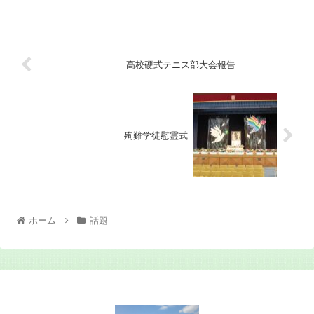
高校硬式テニス部大会報告
殉難学徒慰霊式
ホーム
話題