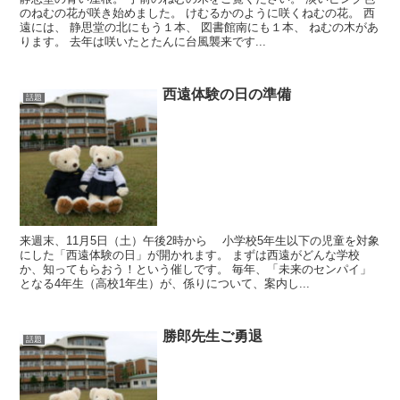
のねむの花が咲き始めました。 けむるかのように咲くねむの花。 西
遠には、 静思堂の北にもう１本、 図書館南にも１本、 ねむの木があ
ります。 去年は咲いたとたんに台風襲来です...
西遠体験の日の準備
話題
来週末、11月5日（土）午後2時から 小学校5年生以下の児童を対象
にした「西遠体験の日」が開かれます。 まずは西遠がどんな学校
か、知ってもらおう！という催しです。 毎年、「未来のセンパイ」
となる4年生（高校1年生）が、係りについて、案内し...
勝郎先生ご勇退
話題