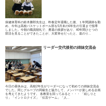
保健体育科の鈴木勝郎先生は、昨春定年退職した後、１年間講師を勤
め、今年は高校バスケットボール部を5月末の6年生の引退まで指導
しました。今朝の職員朝礼で、勇退の挨拶があり、40年間ひとつの
部活を見ることができたことが、大変幸せだったと、道のり...
リーダー交代後初の姉妹交流会
話題
今日の昼休みは、高校2年生がリーダーになって初めての姉妹交流会
でした。同じグループの同級生と協力して、メンバーが楽しめる企画
を考えてきたようです。 各教室を回ってみると・・・ 「絵しりと
り」「イントロクイズ」「伝言ゲーム」「人...