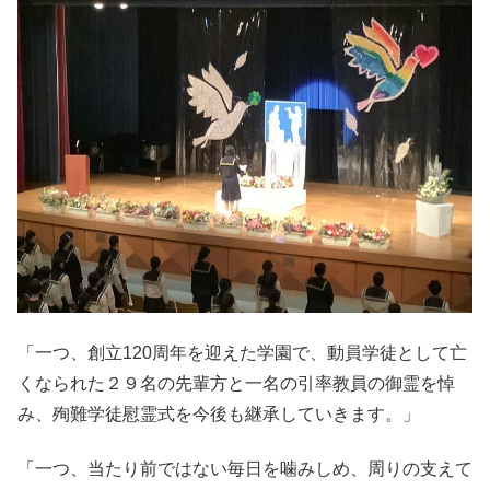
「一つ、創立120周年を迎えた学園で、動員学徒として亡
くなられた２９名の先輩方と一名の引率教員の御霊を悼
み、殉難学徒慰霊式を今後も継承していきます。」
「一つ、当たり前ではない毎日を噛みしめ、周りの支えて