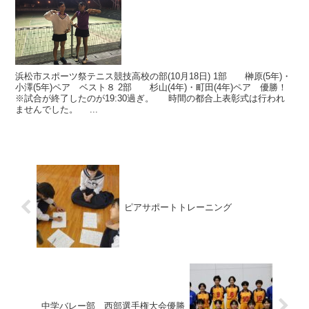
浜松市スポーツ祭テニス競技高校の部(10月18日) 1部 榊原(5年)・
小澤(5年)ペア ベスト８ 2部 杉山(4年)・町田(4年)ペア 優勝！
※試合が終了したのが19:30過ぎ。 時間の都合上表彰式は行われ
ませんでした。 ...
ピアサポートトレーニング
中学バレー部 西部選手権大会優勝