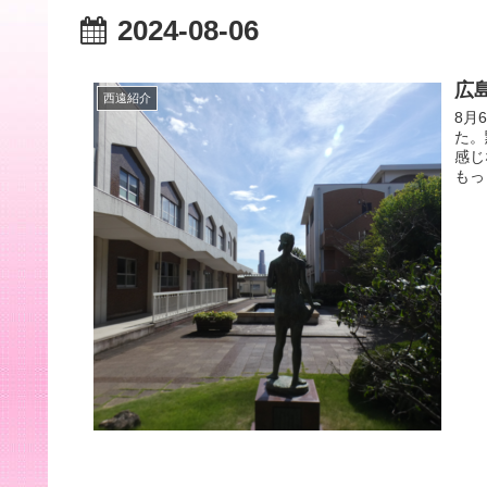
2024-08-06
広
西遠紹介
8月
た。
感じ
もっ