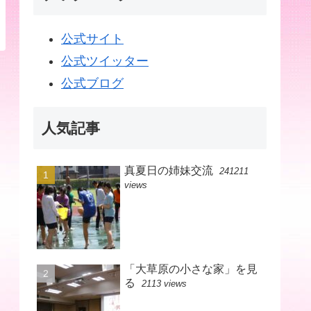
公式サイト
公式ツイッター
公式ブログ
人気記事
真夏日の姉妹交流
241211
views
「大草原の小さな家」を見
る
2113 views