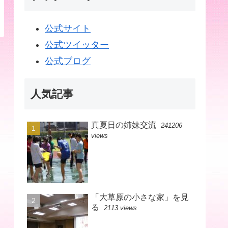
公式サイト
公式ツイッター
公式ブログ
人気記事
真夏日の姉妹交流
241206
views
「大草原の小さな家」を見
る
2113 views