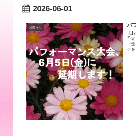
2026-06-01
パ
お知らせ
【お
予定
（金
せを