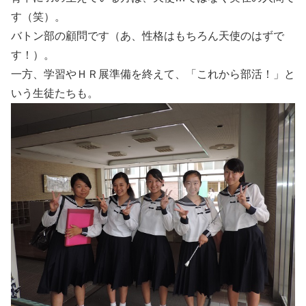
す（笑）。
バトン部の顧問です（あ、性格はもちろん天使のはずで
す！）。
一方、学習やＨＲ展準備を終えて、「これから部活！」と
いう生徒たちも。