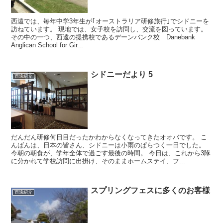
西遠では、毎年中学3年生が｢オーストラリア研修旅行｣でシドニーを
訪ねています。 現地では、女子校を訪問し、交流を図っています。
その中の一つ、西遠の提携校であるデーンバンク校 Danebank
Anglican School for Gir...
シドニーだより 5
西遠紹介
だんだん研修何日目だったかわからなくなってきたオオバです。 こ
んばんは、日本の皆さん、シドニーは小雨のぱらつく一日でした。
今朝の朝食が、学年全体で過ごす最後の時間。 今日は、これから3隊
に分かれて学校訪問に出掛け、そのままホームステイ、フ...
スプリングフェスに多くのお客様
西遠紹介