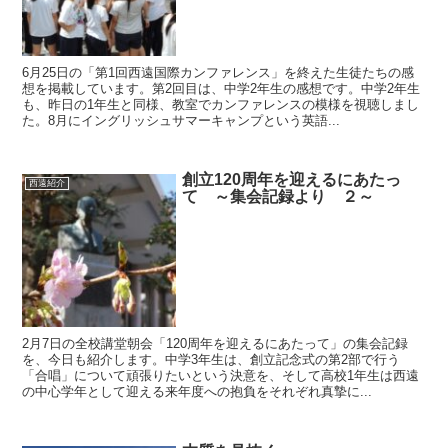
6月25日の「第1回西遠国際カンファレンス」を終えた生徒たちの感
想を掲載しています。第2回目は、中学2年生の感想です。中学2年生
も、昨日の1年生と同様、教室でカンファレンスの模様を視聴しまし
た。8月にイングリッシュサマーキャンプという英語...
創立120周年を迎えるにあたっ
西遠紹介
て ～集会記録より ２～
2月7日の全校講堂朝会「120周年を迎えるにあたって」の集会記録
を、今日も紹介します。中学3年生は、創立記念式の第2部で行う
「合唱」について頑張りたいという決意を、そして高校1年生は西遠
の中心学年として迎える来年度への抱負をそれぞれ真摯に...