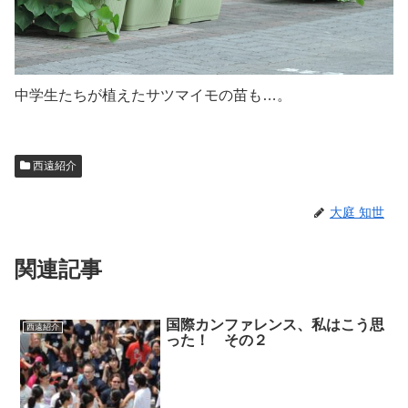
中学生たちが植えたサツマイモの苗も…。
西遠紹介
大庭 知世
関連記事
国際カンファレンス、私はこう思
西遠紹介
った！ その２