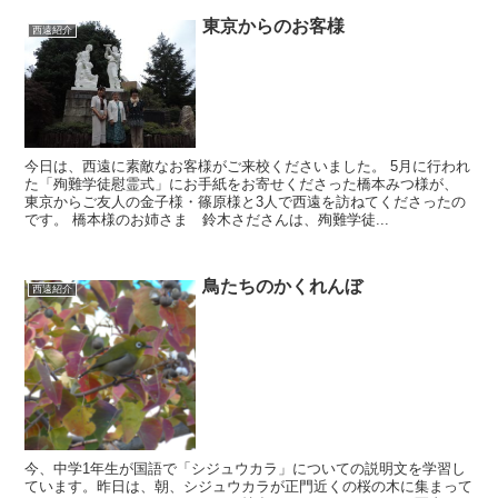
東京からのお客様
西遠紹介
今日は、西遠に素敵なお客様がご来校くださいました。 5月に行われ
た「殉難学徒慰霊式」にお手紙をお寄せくださった橋本みつ様が、
東京からご友人の金子様・篠原様と3人で西遠を訪ねてくださったの
です。 橋本様のお姉さま 鈴木さださんは、殉難学徒...
鳥たちのかくれんぼ
西遠紹介
今、中学1年生が国語で「シジュウカラ」についての説明文を学習し
ています。昨日は、朝、シジュウカラが正門近くの桜の木に集まって