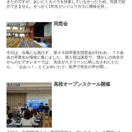
きたのですが、あいにくカメラを持参していなかったため、写真で紹
介できません。せっかく1年生がシジュウカラに興味を持...
同窓会
西遠紹介
今日は、台風にも負けず、 第４９回卒業生同窓会が行われ、 ７０余
名の卒業生が母校に集いました。 第１部は講堂で。 懐かしの先生方
からのビデオレターでは、 先生がスクリーンに映し出されたとた
ん、 「おおっ！」とどよめいたり、歓声で先生の声が聞...
高校オープンスクール開催
西遠紹介