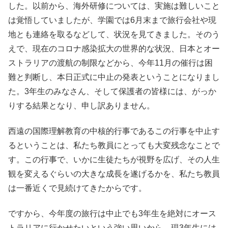
した。以前から、海外研修については、実施は難しいこと
は覚悟していましたが、学園では6月末まで旅行会社や現
地とも連絡を取るなどして、状況を見てきました。そのう
えで、現在のコロナ感染拡大の世界的な状況、日本とオー
ストラリアの渡航の制限などから、今年11月の催行は困
難と判断し、本日正式に中止の発表ということになりまし
た。3年生のみなさん、そして保護者の皆様には、がっか
りする結果となり、申し訳ありません。
西遠の国際理解教育の中核的行事であるこの行事を中止す
るということは、私たち教員にとっても大変残念なことで
す。この行事で、いかに生徒たちが視野を広げ、その人生
観を変えるぐらいの大きな成長を遂げるかを、私たち教員
は一番近くで見続けてきたからです。
ですから、今年度の旅行は中止でも3年生を絶対にオース
トラリアに行かせたいという強い思いから、現3年生には