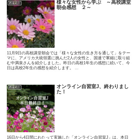
様々な女性から学ぶ ～高校講堂
西遠紹介
朝会感想 ２～
11月9日の高校講堂朝会では「様々な女性の生き方を通して」をテー
マに、アメリカ大統領選に挑んだ2人の女性と、国連で軍縮に取り組
む中満泉さんを紹介しました。昨日の高校1年生の感想に続いて、今
日は高校2年生の感想を紹介します。 ...
オンライン自習室J、終わりまし
西遠紹介
た！
16日から4日間にわたって実施した「オンライン自習室J」は、本日