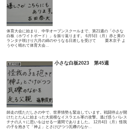
体育大会に始まり、中学オープンスクールまで、第21週の「小さな
白板（ホワイトボード）」を振り返ります。 6月5日（月）赤と黄の
ランタナ咲けり六月の綿のやうなる日差しを受けて 栗木京子 よ
うやく晴れて体育大会...
小さな白板2023 第45週
西遠紹介
師走の慌ただしさの中で、世界情勢も緊迫しています。戦闘停止が開
けたとたんに始まった大規模なイスラエル軍の攻撃。逃げ惑うパレス
チナの人々に思いをはせる一週間でありました。 12月4日（月）怪我
の子を抱きて「神よ」とさけびつつ瓦礫のなか...