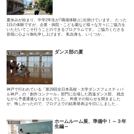
夏休みが始まり、中学2年生が｢職場体験｣に出掛けています。 たった
1日の体験ですが、企業・病院・こども園など様々な方々にご協力を
いただいてこそ行うことのできるプログラムです。 ご協力くださる
皆様に心より御礼申し上げます。 私自身も、いくつか...
ダンス部の夏
西遠紹介
神戸で行われている「第29回全日本高校・大学ダンスフェスティバ
ル神戸」の「創作コンクール」部門に出場した西遠ダンス部、 残念
ながら予選通過なりませんでした。 昨夜その知らせを聞きました
が、悔しかったので、ブログ上での結果発表は今日にしました...
ホームルーム展、準備中！～３年
西遠紹介
生編～