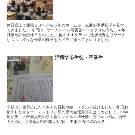
休日返上で頑張る３年から５年のホームルーム展の準備状況を見学し
てきました。 今日は、ホームルーム展実施１２クラスのうち、４年
月組が計画的休日とのこと。 他の１１クラスに進捗状況をリサーチ
しつつ、様々な作業の様子をカメラに撮ってまいりました。...
活躍する生徒・卒業生
西遠紹介
今朝は、校長机にたくさんの賞状や縦・メダルが並びました。昨日お
伝えしたギター・マンドリン部の県大会優秀賞をはじめとして、中学
硬式テニス部新人戦の県大会シングルス準優勝、ダブルス6位、西部
大会3位、弓道新人戦西部大会2位、美術部西部展の入選...