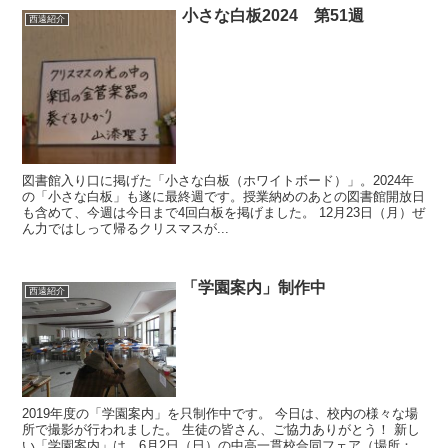
小さな白板2024 第51週
西遠紹介
図書館入り口に掲げた「小さな白板（ホワイトボード）」。2024年
の「小さな白板」も遂に最終週です。授業納めのあとの図書館開放日
も含めて、今週は今日まで4回白板を掲げました。 12月23日（月）ぜ
ん力ではしって帰るクリスマスが...
「学園案内」制作中
西遠紹介
2019年度の「学園案内」を只制作中です。 今日は、校内の様々な場
所で撮影が行われました。 生徒の皆さん、ご協力ありがとう！ 新し
い「学園案内」は、6月2日（日）の中高一貫校合同フェア（場所：