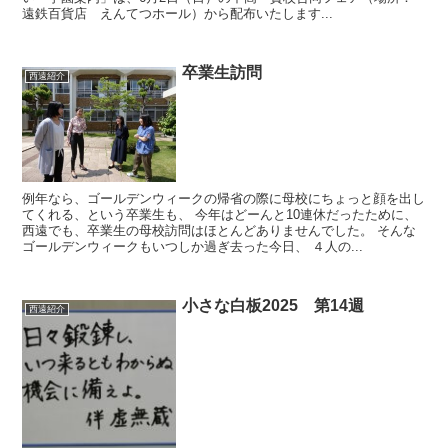
遠鉄百貨店 えんてつホール）から配布いたします...
卒業生訪問
西遠紹介
例年なら、ゴールデンウィークの帰省の際に母校にちょっと顔を出し
てくれる、という卒業生も、 今年はどーんと10連休だったために、
西遠でも、卒業生の母校訪問はほとんどありませんでした。 そんな
ゴールデンウィークもいつしか過ぎ去った今日、 ４人の...
小さな白板2025 第14週
西遠紹介