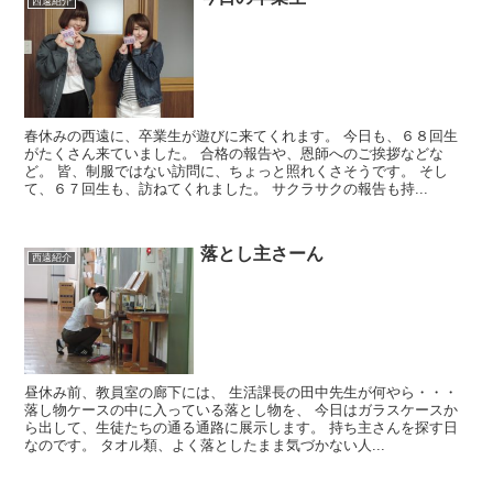
西遠紹介
春休みの西遠に、卒業生が遊びに来てくれます。 今日も、６８回生
がたくさん来ていました。 合格の報告や、恩師へのご挨拶などな
ど。 皆、制服ではない訪問に、ちょっと照れくさそうです。 そし
て、６７回生も、訪ねてくれました。 サクラサクの報告も持...
落とし主さーん
西遠紹介
昼休み前、教員室の廊下には、 生活課長の田中先生が何やら・・・
落し物ケースの中に入っている落とし物を、 今日はガラスケースか
ら出して、生徒たちの通る通路に展示します。 持ち主さんを探す日
なのです。 タオル類、よく落としたまま気づかない人...