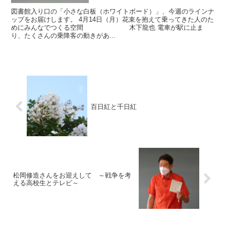
図書館入り口の「小さな白板（ホワイトボード）」、今週のラインナ
ップをお届けします。 4月14日（月）花束を抱えて乗ってきた人のた
めにみんなでつくる空間 木下龍也 電車が駅に止ま
り、たくさんの乗降客の動きがあ...
百日紅と千日紅
松岡修造さんをお迎えして ～戦争を考
える高校生とテレビ～