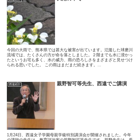
今回の大雨で、熊本県では甚大な被害が出ています。氾濫した球磨川
流域では、たくさんの方が命を落としました。２階までも水に浸かっ
たというお宅も多く、水の威力、雨の恐ろしさをまざまざと見せつけ
られる思いでした。 この雨はまだまだ続きます。...
親野智可等先生、西遠でご講演
西遠紹介
1月24日、西遠女子学園母親学級特別講演会が開催されました。今年
の講師の先生は、教育評論家の親野智可等先生です。親野先生は、長