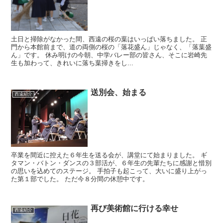
土日と掃除がなかった間、西遠の桜の葉はいっぱい落ちました。 正
門から本館前まで、道の両側の桜の「落花盛ん」じゃなく、「落葉盛
ん」です。 休み明けの今朝、中学バレー部の皆さん、そこに岩崎先
生も加わって、きれいに落ち葉掃きをし...
送別会、始まる
西遠紹介
卒業を間近に控えた６年生を送る会が、講堂にて始まりました。 ギ
タマン・バトン・ダンスの３部活が、６年生の先輩たちに感謝と惜別
の思いを込めてのステージ。 手拍子も起こって、大いに盛り上がっ
た第１部でした。 ただ今８分間の休憩中です。
再び美術館に行ける幸せ
西遠紹介