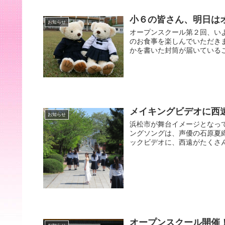
小６の皆さん、明日は
お知らせ
オープンスクール第２回、い
のお食事を楽しんでいただき
かを書いた封筒が届いているこ
メイキングビデオに西
お知らせ
浜松市が舞台イメージとなっ
ングソングは、声優の石原夏織さ
ックビデオに、西遠がたくさん
オープンスクール開催