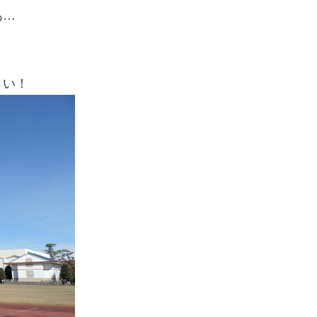
あ…
さい！