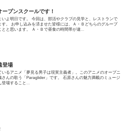
オープンスクールです！
よいよ明日です。 今回は、部活やクラブの見学と、レストランで
ます。 お申し込みを済ませた皆様には、Ａ・Ｂどちらのグループ
とと思います。 Ａ・Ｂで昼食の時間帯が違...
遠登場
ているアニメ「夢見る男子は現実主義者」。このアニメのオープニ
んの歌う「Paraglider」です。 石原さんの魅力満載のミュージ
登場すること...
！