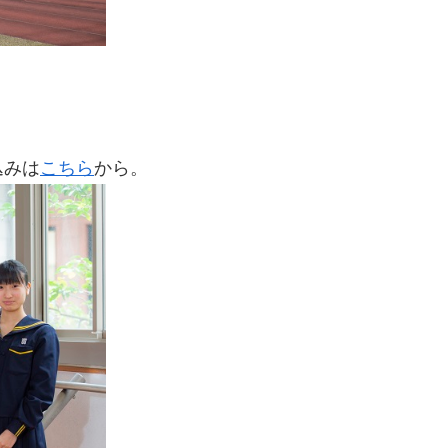
込みは
こちら
から。