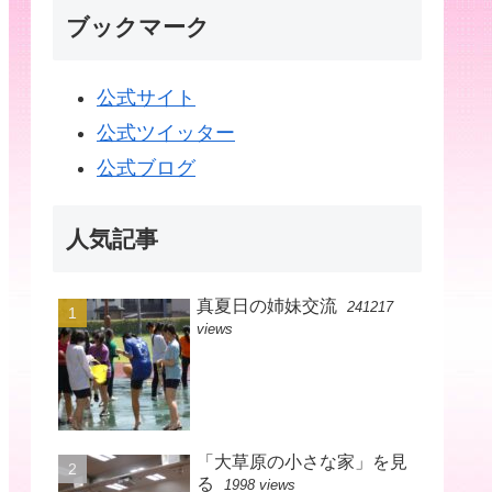
ブックマーク
公式サイト
公式ツイッター
公式ブログ
人気記事
真夏日の姉妹交流
241217
views
「大草原の小さな家」を見
る
1998 views