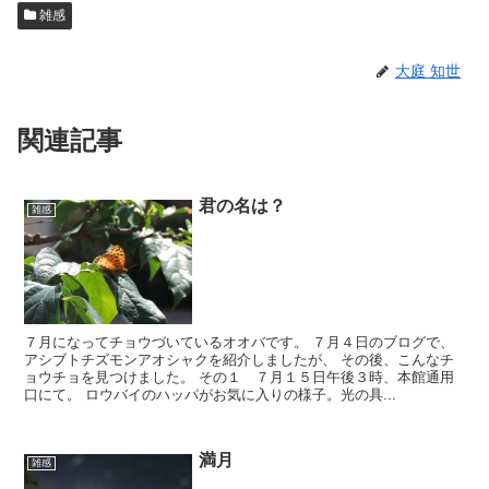
雑感
大庭 知世
関連記事
君の名は？
雑感
７月になってチョウづいているオオバです。 ７月４日のブログで、
アシブトチズモンアオシャクを紹介しましたが、 その後、こんなチ
ョウチョを見つけました。 その１ ７月１５日午後３時、本館通用
口にて。 ロウバイのハッパがお気に入りの様子。光の具...
満月
雑感