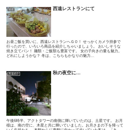
西遠レストランにて
雑感
お昼ご飯を買いに、西遠レストランへＧＯ！ せっかくカメラ持参で
行ったので、いろいろ商品を紹介しちゃいましょう。 おいしそうな
焼き立てパン！ 麺類・ご飯類も豊富です。 女の子向きの量も魅力。
どれにしようかな？ 冬は、こちらもかなりの魅力...
秋の夜空に…
西遠紹介
午後6時半、アクトタワーの南側に輝いていたのは、土星です。 お月
様は、南の空に、木星と共に輝いていました。お月さまの下を帰って
いく生徒たち。 本館からに東館に向かって歩いていた私は、「あ