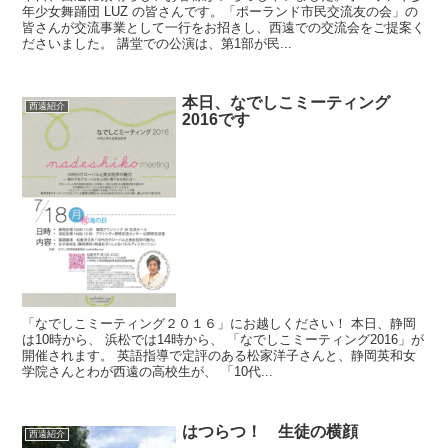
年少女舞踊団 LUZ の皆さんです。「ポーランド市民交流友の会」の
皆さんが交流事業として一行をお招きし、西遠での交流会をご提案く
ださいました。 講堂での公演は、第1部が民...
本日、なでしこミーティング
西遠紹介
2016です
「なでしこミーティング２０１６」にお越しください！ 本日、静岡
は10時から、 浜松では14時から、 「なでしこミーティング2016」が
開催されます。 英語指導で定評のある松家洋子さんと、静岡英和女
学院さんとわが西遠の高校生が、 「10代...
はつらつ！ 生徒の横顔
西遠紹介