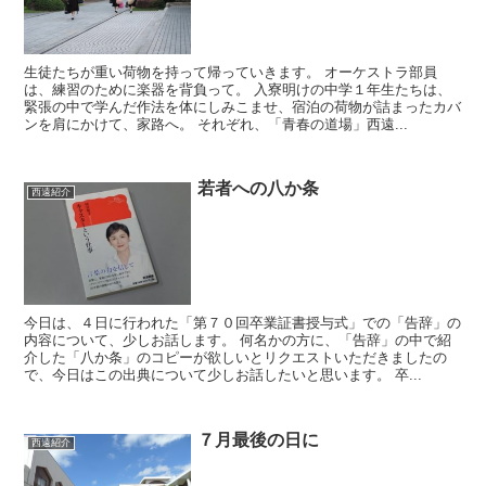
生徒たちが重い荷物を持って帰っていきます。 オーケストラ部員
は、練習のために楽器を背負って。 入寮明けの中学１年生たちは、
緊張の中で学んだ作法を体にしみこませ、宿泊の荷物が詰まったカバ
ンを肩にかけて、家路へ。 それぞれ、「青春の道場」西遠...
若者への八か条
西遠紹介
今日は、４日に行われた「第７０回卒業証書授与式」での「告辞」の
内容について、少しお話します。 何名かの方に、「告辞」の中で紹
介した「八か条」のコピーが欲しいとリクエストいただきましたの
で、今日はこの出典について少しお話したいと思います。 卒...
７月最後の日に
西遠紹介