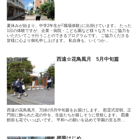
夏休みが始まり、中学2年生が｢職場体験｣に出掛けています。 たった
1日の体験ですが、企業・病院・こども園など様々な方々にご協力を
いただいてこそ行うことのできるプログラムです。 ご協力くださる
皆様に心より御礼申し上げます。 私自身も、いくつか...
西遠☆花鳥風月 5月中旬篇
西遠紹介
西遠の花鳥風月、万緑の5月中旬篇をお届けします。 慰霊式翌朝、正
門前に飾られた花の中を、生徒たちが嬉しそうに登校します。 図書
館前も花でいっぱいです。 平和への願いを込めて学園の至る所...
授業はじめ