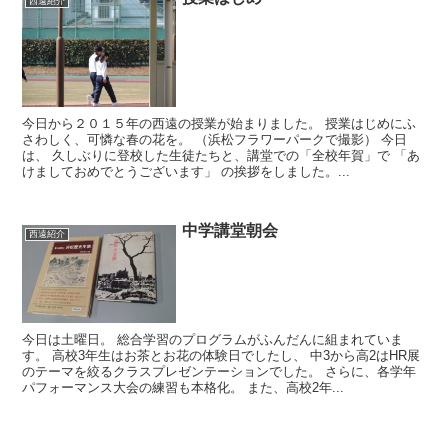
西遠紹介
今日から２０１５年の西遠の授業が始まりました。 授業はじめにふ
さわしく、可憐な春の花を。 （浜松フラワーパークで撮影） 今日
は、 久しぶりに登校した生徒たちと、講堂での「全校年賀」で 「あ
けましておめでとうございます」 の挨拶をしました。...
中学講堂朝会
西遠紹介
今日は土曜日。 総合学習のプログラムがふんだんに組まれていま
す。 高校3年生はお茶とお花の体験日でしたし、 中3から高2はHR展
のテーマを絞るクラスプレゼンテーションでした。 さらに、各学年
パフォーマンス大会の練習も本格化。 また、高校2年...