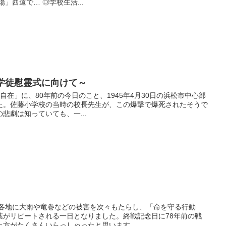
」西遠で… ◎学校生活...
難学徒慰霊式に向けて～
自在」に、80年前の今日のこと、1945年4月30日の浜松市中心部
た。佐藤小学校の当時の校長先生が、この爆撃で爆死されたそうで
悲劇は知っていても、一...
が各地に大雨や竜巻などの被害を次々もたらし、「命を守る行動
葉がリピートされる一日となりました。終戦記念日に78年前の戦
方がたくさんいらっしゃったと思います。...