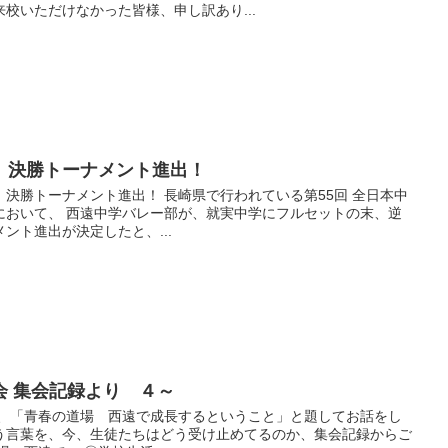
校いただけなかった皆様、申し訳あり...
、決勝トーナメント進出！
決勝トーナメント進出！ 長崎県で行われている第55回 全日本中
において、 西遠中学バレー部が、就実中学にフルセットの末、逆
ント進出が決定したと、...
会 集会記録より ４～
は、「青春の道場 西遠で成長するということ」と題してお話をし
う言葉を、今、生徒たちはどう受け止めてるのか、集会記録からご