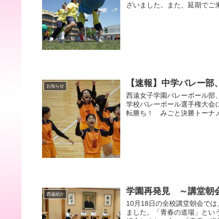
ざいました。また、延期でご来
【速報】中学バレー部
お知らせ
西遠女子学園バレーボール部、
学校バレーボール選手権大会
転勝ち！ みごと決勝トーナメ
学園再発見 ～講堂朝
西遠紹介
10月18日の全校講堂朝会で
ました。「青春の道場」とい