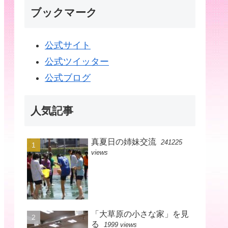
ブックマーク
公式サイト
公式ツイッター
公式ブログ
人気記事
真夏日の姉妹交流
241225
views
「大草原の小さな家」を見
る
1999 views