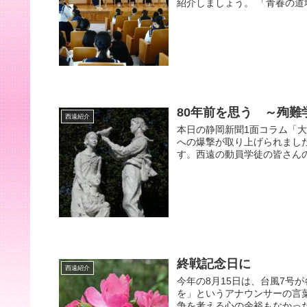
紹介しましょう。 「青春の道場
80年前を思う ～殉
西遠紹介
本日の静岡新聞1面コラム「大
への爆撃が取り上げられまし
す。西遠の動員学徒の皆さんの
終戦記念日に
西遠紹介
今年の8月15日は、台風7号
を」というアナウンサーの言
争を考える心の余裕もなかった