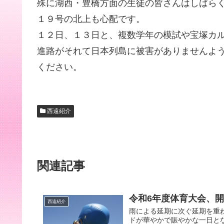
殊に湖西・豊橋方面の生徒の皆さんはしばら
１９号の北上も心配です。
１２日、１３日と、複数学年の模試や宝塚カ
進路がそれて日本列島に被害がありませんよ
ください。
西遠紹介
関連記事
令和6年度体育大会、
西遠紹介
雨による延期に次ぐ延期を重ね
ドが華やかで賑やかな一日と