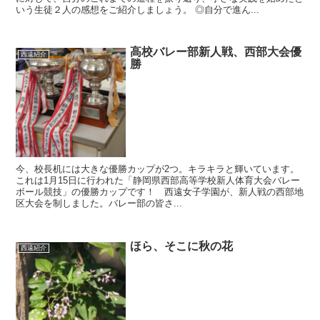
いう生徒２人の感想をご紹介しましょう。 ◎自分で進ん...
高校バレー部新人戦、西部大会優
西遠紹介
勝
今、校長机には大きな優勝カップが2つ。キラキラと輝いています。
これは1月15日に行われた「静岡県西部高等学校新人体育大会バレー
ボール競技」の優勝カップです！ 西遠女子学園が、新人戦の西部地
区大会を制しました。バレー部の皆さ...
ほら、そこに秋の花
西遠紹介