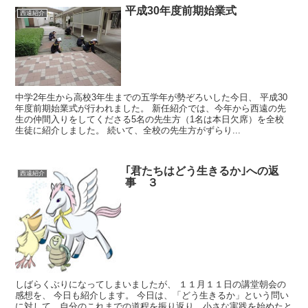
平成30年度前期始業式
西遠紹介
中学2年生から高校3年生までの五学年が勢ぞろいした今日、 平成30
年度前期始業式が行われました。 新任紹介では、今年から西遠の先
生の仲間入りをしてくださる5名の先生方（1名は本日欠席）を全校
生徒に紹介しました。 続いて、全校の先生方がずらり...
｢君たちはどう生きるか｣への返
西遠紹介
事 ３
しばらくぶりになってしまいましたが、 １１月１１日の講堂朝会の
感想を、 今日も紹介します。 今日は、「どう生きるか」という問い
に対して、自分のこれまでの道程を振り返り、小さな実践を始めたと