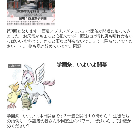
第3回となります「西遠スプリングフェス」の開催が間近に迫ってき
ました！お天気がちょっと心配ですが、西遠には晴れ男も晴れ女もい
っぱいいますので、きっと雨など降らないでしょう（降らないでくだ
さい！）。 桜も咲き始めています。同窓...
学園祭、いよいよ開幕
お知らせ
学園祭、いよいよ本日開幕です? 一般公開は１０時から！ 生徒たち
の頑張り、 保護者の皆さんや同窓生のパワー、 ぜひいらしてお確か
めください?