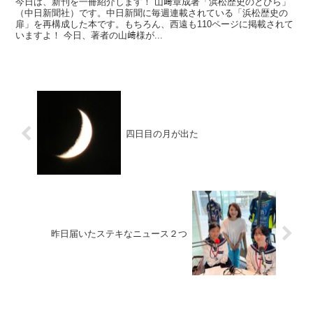
今日は、新刊を一冊紹介します！ 山﨑章成著「浜松歴史のとびら」
（中日新聞社）です。中日新聞に毎週連載されている「浜松歴史の
扉」を再構成した本です。もちろん、西遠も110ページに掲載されて
いますよ！ 今日、著者の山﨑様が...
四日目の月が出た
昨日届いたステキなニュース２つ