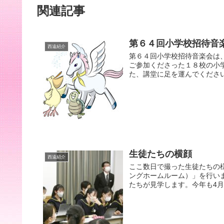
関連記事
第６４回小学校招待音
西遠紹介
第６４回小学校招待音楽会は
ご参加くださった１８校の小
た、講堂に足を運んでください
生徒たちの横顔
西遠紹介
ここ数日で撮った生徒たちの様
ングホームルーム）」を行い
たちが見学します。今年も4月19