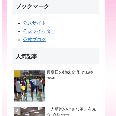
ブックマーク
公式サイト
公式ツイッター
公式ブログ
人気記事
真夏日の姉妹交流
241206
views
「大草原の小さな家」を見
る
2113 views