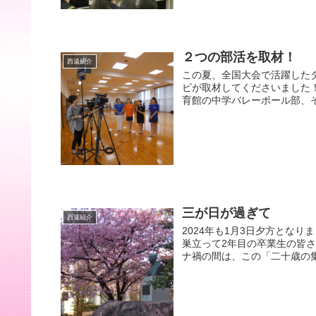
２つの部活を取材！
西遠紹介
この夏、全国大会で活躍した
ビが取材してくださいました
育館の中学バレーボール部、そ
三が日が過ぎて
西遠紹介
2024年も1月3日夕方とな
巣立って2年目の卒業生の皆
ナ禍の間は、この「二十歳の集