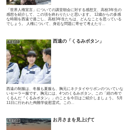
「世界人権宣言」についての講堂朝会に対する感想文、高校3年生の
感想を紹介して、この項を終わりたいと思います。 12歳からの多感
な時期を西遠で過ごし、高校3年生たちは、どんなことを思っている
でしょう。 人権について、身近な問題に寄せて考えたり...
西遠の「くるみボタン」
西遠紹介
西遠の制服は、冬服も夏服も、胸元にネクタイやリボンのついていな
いセーラー服です。胸元には、4つのくるみボタン。この「紺の布で
くるんだ『くるみボタン』」のことを今日はご紹介しましょう。 5月
11日に行われた殉難学徒慰霊式。この...
お月さまを見上げて
西遠紹介