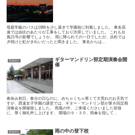
母親学級のバスは18時を少し過ぎて学園前に到着しました。 東名高
速では由比のあたりが工事をしており渋滞していました。 これも台
風21号の影響でしょうか。 雨に降られての一日でしたが、浜松では
夕焼けと虹がきれいだったと聞きました。 東名からは...
ギターマンドリン部定期演奏会開
西遠紹介
催
春休み初日、春分の日なのに、めちゃくちゃ寒くて大荒れのお天気で
すが、西遠女子学園の講堂では、ギター・マンドリン部が第８回定期
演奏会を開催致しました。 雨風の中、ご来場くださいました皆様
に、厚く御礼申し上げます。 開場の９：３０、雨傘を指して...
雨の中の登下校
西遠紹介