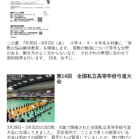
この夏、7月30日～8月2日（金） 小学４・５・６年生を対象に 「算
数お悩み解決教室」を開催します。 算数の勉強について苦手な分野
がある、解き方がよく分からないなど、 それぞれの希望に合わせて
個別指導を行います。 日頃、女子に...
第14回 全国私立高等学校弓道大
お知らせ
会
3月29日～3月31日の3日間、大阪で開催された全国私立高等学校弓道
大会に出場してきました。 完全室内で、ここまで多くの観客がいる
大会は初めての経験で、選手たちは緊張していましたが、伸び伸びと