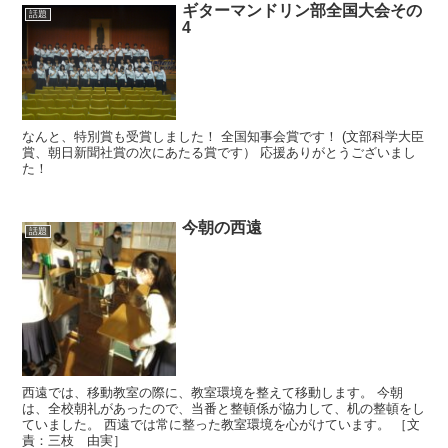
ギターマンドリン部全国大会その
話題
4
なんと、特別賞も受賞しました！ 全国知事会賞です！ (文部科学大臣
賞、朝日新聞社賞の次にあたる賞です） 応援ありがとうございまし
た！
今朝の西遠
話題
西遠では、移動教室の際に、教室環境を整えて移動します。 今朝
は、全校朝礼があったので、当番と整頓係が協力して、机の整頓をし
ていました。 西遠では常に整った教室環境を心がけています。 ［文
責：三枝 由実］