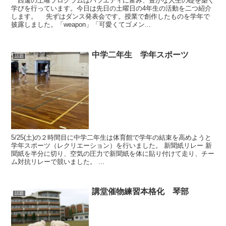
西遠の土曜プログラムはバラエティに富み、豊かな人生の礎を築く
学びを行っています。今日は先日の土曜日の4年生の活動を二つ紹介
します。 先ずはダンス発表会です。授業で創作したものを学年で
披露しました。「weapon」「可愛くてゴメン...
中学二年生 学年スポーツ
話題
5/25(土)の２時間目に中学二年生は体育館で学年の結束を高めようと
学年スポーツ（レクリエーション）を行いました。 新聞紙リレー 新
聞紙を半分に切り、空気の圧力で新聞紙を体に貼り付けて走り、チー
ム対抗リレーで競いました。 ...
講堂催物練習本格化 琴部
話題