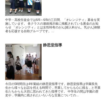
中学・高校生徒会では6/6～6/8の三日間、「オレンジティ」募金を実
施しています。 各クラスの連絡掲示板に掲載されている募金のお知
らせ 「オレンジティ」とは女性特有のがん(婦人科がん、乳がん)体験
者を応援する自助グループです。...
静思堂指導
話題
今日の5時間目は4年菊組の静思堂指導です。静思堂指導は学園長先
生から様々なお話を伺える時間で，卒業してからも心に残る，と卒業
生たちからも大切に思われてきた指導です。 中学生の間は学園の歴
史や，学園内に残されたいろいろな言葉についての...