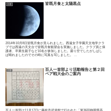
皆既月食と太陽黒点
話題
2014年10月8日皆既月食が見られました。西遠女子学園天文地学クラ
ブでは西遠の天文台で皆既月食観望会を実施しました。クラブ員と保
護者、卒業生親子など10名が参加しました。曇り空でしたがしばし
ば晴れましたのでその時に写真を写しました。 ...
百人一首部より活動報告と第２回
話題
ペア戦大会のご案内
百人一首部は11月17日に藤枝市武道館で行われた「第36回静岡県高