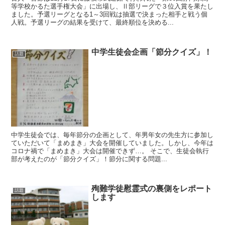
等学校かるた選手権大会」に出場し、Ⅱ部リーグで３位入賞を果たし
ました。予選リーグとなる1～3回戦は抽選で決まった相手と戦う個
人戦。予選リーグの結果を受けて、最終順位を決める...
中学生徒会企画「節分クイズ」！
話題
中学生徒会では、毎年節分の企画として、年男年女の先生方に参加し
ていただいて「まめまき」大会を開催していました。しかし、今年は
コロナ禍で「まめまき」大会は開催できず…。 そこで、生徒会執行
部が考えたのが「節分クイズ」！節分に関する問題...
殉難学徒慰霊式の裏側をレポート
話題
します