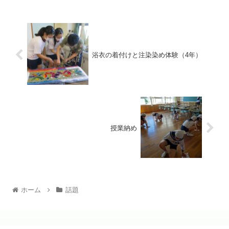
浴衣の着付けと注染染め体験（4年）
授業納め
ホーム
話題