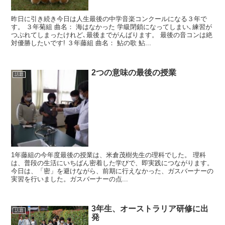
昨日に引き続き今日は人生最後の中学音楽コンクールになる３年で
す。 ３年菊組 曲名： 海はなかった 学級閉鎖になってしまい､練習が
つぶれてしまったけれど､最後までがんばります。 最後の音コンは絶
対優勝したいです! ３年藤組 曲名： 鮎の歌 鮎...
2つの意味の最後の授業
話題
1年藤組の今年度最後の授業は、米倉茂樹先生の理科でした。 理科
は、普段の生活にいちばん密着した学びで、即実践につながります。
今日は、「密」を避けながら、前期に行えなかった、ガスバーナーの
実習を行いました。ガスバーナーの点...
3年生、オーストラリア研修に出
話題
発