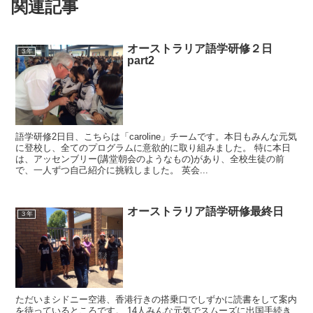
関連記事
オーストラリア語学研修２日
３年
part2
語学研修2日目、こちらは「caroline」チームです。本日もみんな元気
に登校し、全てのプログラムに意欲的に取り組みました。 特に本日
は、アッセンブリー(講堂朝会のようなもの)があり、全校生徒の前
で、一人ずつ自己紹介に挑戦しました。 英会...
オーストラリア語学研修最終日
３年
ただいまシドニー空港、香港行きの搭乗口でしずかに読書をして案内
を待っているところです。 14人みんな元気でスムーズに出国手続き