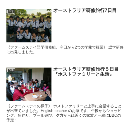
オーストラリア研修旅行7日目
３年
《ファームステイ語学研修組、今日から2つの学校で授業》 語学研修
に出発しました。
オーストラリア研修旅行５日目
３年
『ホストファミリーと生活』
《ファームステイの様子》 ホストファミリーと上手に会話すること
が出来ていました。English teacher のお陰です。午後からショッピ
ング、魚釣り、プール遊び、夕方からは近くの家族と一緒にBBQの
予定！